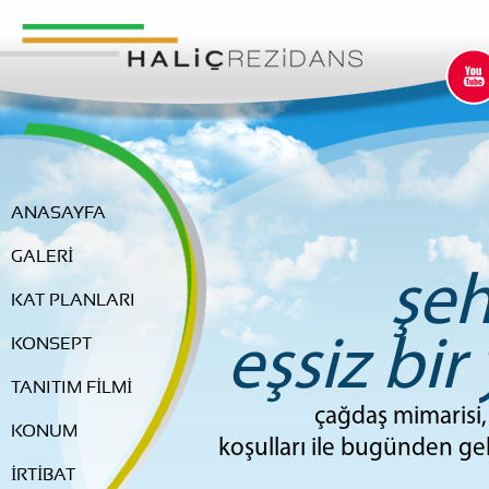
ANASAYFA
GALERİ
şeh
KAT PLANLARI
eşsiz bir
KONSEPT
TANITIM FİLMİ
çağdaş mimarisi, 
KONUM
koşulları ile bugünden ge
İRTİBAT